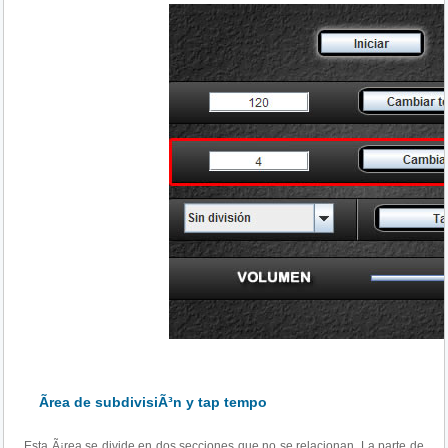
Ãrea de subdivisiÃ³n y tap tempo
Esta Ã¡rea se divide en dos secciones que no se relacionan. La parte de