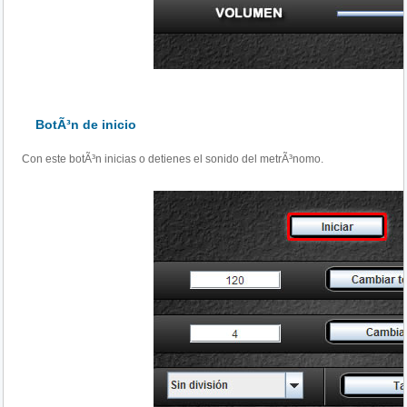
BotÃ³n de inicio
Con este botÃ³n inicias o detienes el sonido del metrÃ³nomo.