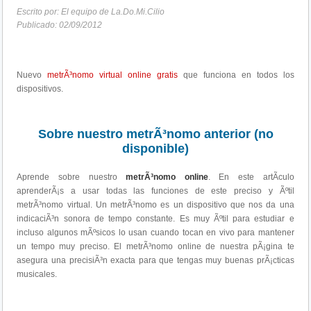
Escrito por: El equipo de La.Do.Mi.Cilio
Publicado: 02/09/2012
Nuevo
metrÃ³nomo virtual online gratis
que funciona en todos los
dispositivos.
Sobre nuestro metrÃ³nomo anterior (no
disponible)
Aprende sobre nuestro
metrÃ³nomo online
. En este artÃ­culo
aprenderÃ¡s a usar todas las funciones de este preciso y Ãºtil
metrÃ³nomo virtual. Un metrÃ³nomo es un dispositivo que nos da una
indicaciÃ³n sonora de tempo constante. Es muy Ãºtil para estudiar e
incluso algunos mÃºsicos lo usan cuando tocan en vivo para mantener
un tempo muy preciso. El metrÃ³nomo online de nuestra pÃ¡gina te
asegura una precisiÃ³n exacta para que tengas muy buenas prÃ¡cticas
musicales.