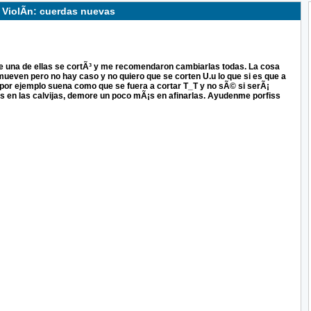
ViolÃ­n: cuerdas nuevas
 una de ellas se cortÃ³ y me recomendaron cambiarlas todas. La cosa
e mueven pero no hay caso y no quiero que se corten U.u lo que si es que a
por ejemplo suena como que se fuera a cortar T_T y no sÃ© si serÃ¡
s en las calvijas, demore un poco mÃ¡s en afinarlas. Ayudenme porfiss
ístrate
para ver
este foro!