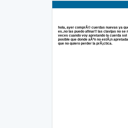
hola, ayer comprÃ© cuerdas nuevas ya que
es..no las puedo afinar!! las clavijas no s
veces cuando voy apretando la cuerda sol 
posible que donde aÃºn no estÃ¡n apretada
que no quiero perder la prÃ¡ctica.
¡
Reg